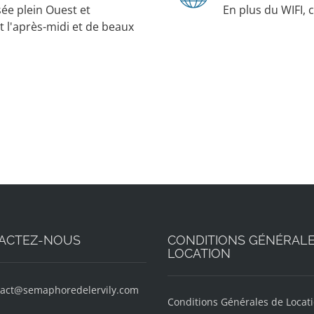
ée plein Ouest et
En plus du WIFI, 
t l'après-midi et de beaux
ACTEZ-NOUS
CONDITIONS GÉNÉRALE
LOCATION
tact@semaphoredelervily.com
Conditions Générales de Locat