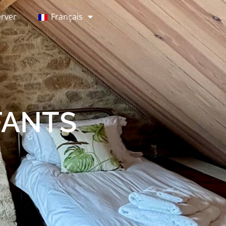
rver
Français
FANTS