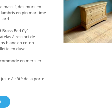
e massif, des murs en
s lambris en pin maritime
llard.
nd Brass Bed Cy"
Matelas à ressort de
raps blanc en coton
llette en duvet.
 commode en merisier
 juste à côté de la porte
R