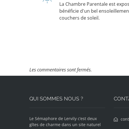
La Chambre Parentale est expos
bénéficie d'un bel ensoleillemen
couchers de soleil.
Les commentaires sont fermés.
QUI SOMMES NOUS ?
CONT
Le Sémaphore de Lervily c’est deux
con
gîtes de charme dans un site naturel