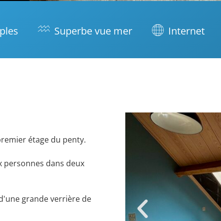
mples
Superbe vue mer
Internet
remier étage du penty.
ux personnes dans deux
 d'une grande verrière de